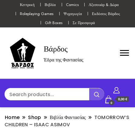
Κεντρική
Βιβλία
Comics
Αξεσουάρ & Δώρα
Roleplaying Games
Ψυχαγωγία
Εκδόσεις Βάρδος
Gift Boxes
Σε Προσφορά
Βάρδος
Έδρα της Φαντασίας
0,00 €
0
Home
Shop
Βιβλία Φαντασίας
TOMORROW’S
CHILDREN – ISAAC ASIMOV