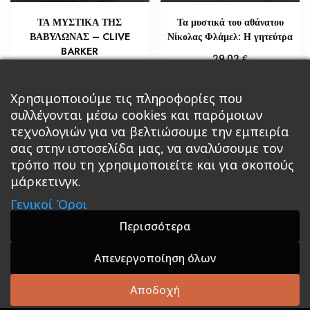
ΤΑ ΜΥΣΤΙΚΑ ΤΗΣ
Τα μυστικά του αθάνατου
ΒΑΒΥΛΩΝΑΣ – CLIVE
Νίκολας Φλάμελ: Η γητεύτρα
BARKER
€
29,02
€
10,88
Διαβάστε περισσότερα
Προσθήκη στο καλάθι
Χρησιμοποιούμε τις πληροφορίες που
συλλέγονται μέσω cookies και παρόμοιων
τεχνολογιών για να βελτιώσουμε την εμπειρία
σας στην ιστοσελίδα μας, να αναλύσουμε τον
τρόπο που τη χρησιμοποιείτε και για σκοπούς
μάρκετινγκ.
Κεντρική
Βιβλία
Comics
Αξεσουάρ & Δώρα
Γενικοί Όροι
Roleplaying Games
Ψυχαγωγία
Εκδόσεις Βάρδος
Gift Boxes
Σε Προσφορά
Περισσότερα
Απενεργοποίηση όλων
A theme by GradientThemes - A theme by Gradient
Themes
Αποδοχή