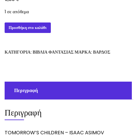
1 σε απόθεμα
TOMORROW'S
Προσθήκη στο καλάθι
CHILDREN
-
ISAAC
ΚΑΤΗΓΟΡΊΑ:
ΒΙΒΛΊΑ ΦΑΝΤΑΣΊΑΣ
ΜΆΡΚΑ:
ΒΆΡΔΟΣ
ASIMOV
ποσότητα
Περιγραφή
Περιγραφή
TOMORROW’S CHILDREN – ISAAC ASIMOV