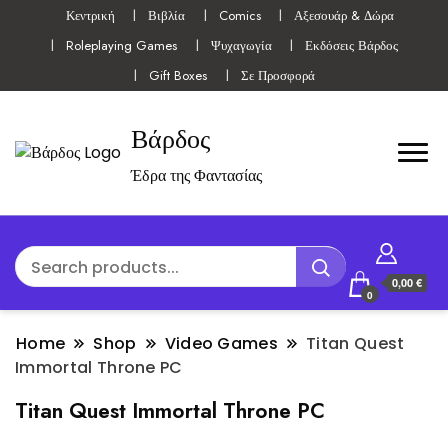
Κεντρική
Βιβλία
Comics
Αξεσουάρ & Δώρα
Roleplaying Games
Ψυχαγωγία
Εκδόσεις Βάρδος
Gift Boxes
Σε Προσφορά
Βάρδος
Έδρα της Φαντασίας
0,00 €
0
Home
Shop
Video Games
Titan Quest
Immortal Throne PC
Titan Quest Immortal Throne PC