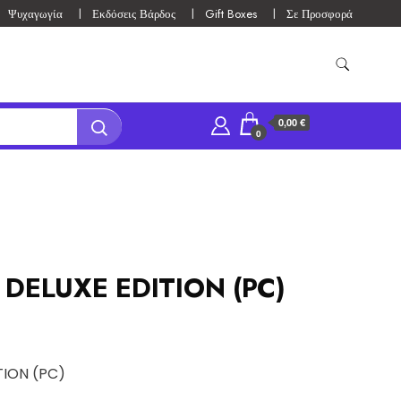
Ψυχαγωγία
Εκδόσεις Βάρδος
Gift Boxes
Σε Προσφορά
0,00 €
0
 DELUXE EDITION (PC)
TION (PC)