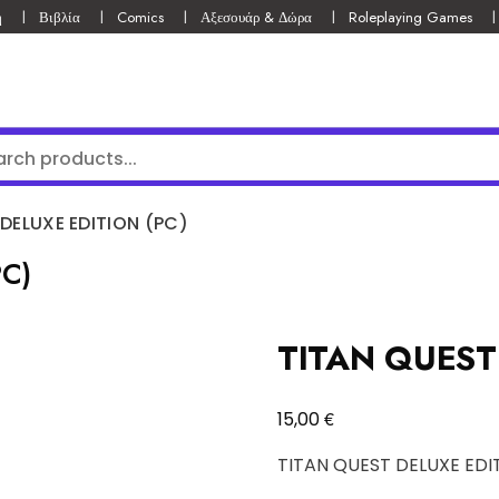
ή
Βιβλία
Comics
Αξεσουάρ & Δώρα
Roleplaying Games
DELUXE EDITION (PC)
PC)
TITAN QUEST
€
15,00
TITAN QUEST DELUXE EDI