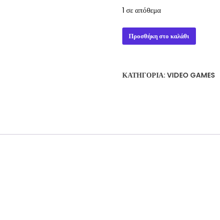
1 σε απόθεμα
TITAN
Προσθήκη στο καλάθι
QUEST
DELUXE
EDITION
ΚΑΤΗΓΟΡΊΑ:
VIDEO GAMES
(PC)
ποσότητα