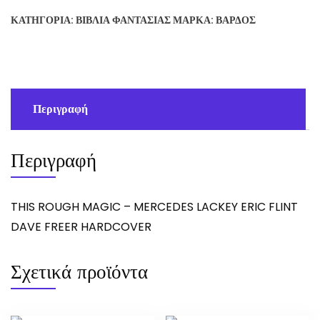
-
ΚΑΤΗΓΟΡΊΑ:
ΒΙΒΛΊΑ ΦΑΝΤΑΣΊΑΣ
ΜΆΡΚΑ:
ΒΆΡΔΟΣ
MERCEDES
LACKEY
ERIC
FLINT
DAVE
Περιγραφή
FREER
ποσότητα
Περιγραφή
THIS ROUGH MAGIC – MERCEDES LACKEY ERIC FLINT
DAVE FREER HARDCOVER
Σχετικά προϊόντα