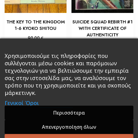
THE KEY TO THE KINGDOM
SUICIDE SQUAD REBIRTH #1
1-6 KYOKO SHITOU
WITH CERTIFICATE OF
AUTHENTICITY
€
90,00
€
18,00
Προσθήκη στο καλάθι
Προσθήκη στο καλάθι
Χρησιμοποιούμε τις πληροφορίες που
συλλέγονται μέσω cookies και παρόμοιων
τεχνολογιών για να βελτιώσουμε την εμπειρία
σας στην ιστοσελίδα μας, να αναλύσουμε τον
τρόπο που τη χρησιμοποιείτε και για σκοπούς
μάρκετινγκ.
Κεντρική
Βιβλία
Comics
Αξεσουάρ & Δώρα
Γενικοί Όροι
Roleplaying Games
Ψυχαγωγία
Εκδόσεις Βάρδος
Gift Boxes
Σε Προσφορά
Περισσότερα
Απενεργοποίηση όλων
A theme by GradientThemes - A theme by Gradient
Themes