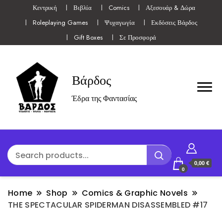
Κεντρική
Βιβλία
Comics
Αξεσουάρ & Δώρα
Roleplaying Games
Ψυχαγωγία
Εκδόσεις Βάρδος
Gift Boxes
Σε Προσφορά
Βάρδος
Έδρα της Φαντασίας
0,00 €
0
Home
Shop
Comics & Graphic Novels
THE SPECTACULAR SPIDERMAN DISASSEMBLED #17