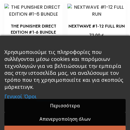
THE PUNISHER DIRECT
NEXTWAVE #1-12 FULL RUN
EDITION #1-6 BUNDLE
€
72,00
€
22,50
Προσθήκη στο καλάθι
Προσθήκη στο καλάθι
Χρησιμοποιούμε τις πληροφορίες που
συλλέγονται μέσω cookies και παρόμοιων
τεχνολογιών για να βελτιώσουμε την εμπειρία
σας στην ιστοσελίδα μας, να αναλύσουμε τον
τρόπο που τη χρησιμοποιείτε και για σκοπούς
μάρκετινγκ.
Κεντρική
Βιβλία
Comics
Αξεσουάρ & Δώρα
Γενικοί Όροι
Roleplaying Games
Ψυχαγωγία
Εκδόσεις Βάρδος
Gift Boxes
Σε Προσφορά
Περισσότερα
Απενεργοποίηση όλων
A theme by GradientThemes - A theme by Gradient
Themes