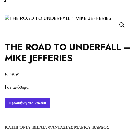
THE ROAD TO UNDERFALL –
MIKE JEFFERIES
€
5,08
1 σε απόθεμα
THE
Προσθήκη στο καλάθι
ROAD
TO
UNDERFALL
ΚΑΤΗΓΟΡΊΑ:
ΒΙΒΛΊΑ ΦΑΝΤΑΣΊΑΣ
ΜΆΡΚΑ:
ΒΆΡΔΟΣ
-