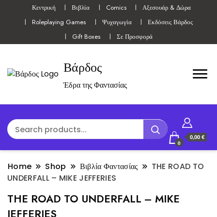
Κεντρική
Βιβλία
Comics
Αξεσουάρ & Δώρα
Roleplaying Games
Ψυχαγωγία
Εκδόσεις Βάρδος
Gift Boxes
Σε Προσφορά
Βάρδος
Έδρα της Φαντασίας
0,00 €
0
Home
Shop
Βιβλία Φαντασίας
THE ROAD TO
UNDERFALL – MIKE JEFFERIES
THE ROAD TO UNDERFALL – MIKE
JEFFERIES