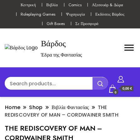
Κεντρική
Βιβλία
Comics
Αξεσουάρ & Δώρα
Roleplaying Games
Ψυχαγωγία
Εκδόσεις Βάρδος
Gift Boxes
Σε Προσφορά
Βάρδος
Έδρα της Φαντασίας
0,00 €
0
Home
Shop
Βιβλία Φαντασίας
THE
REDISCOVERY OF MAN – CORDWAINER SMITH
THE REDISCOVERY OF MAN –
CORDWAINER SMITH