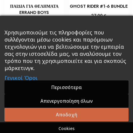
ΠΑΙΔΙΑ ΓΙΑ ΘΕΛΗΜΑΤΑ
GHOST RIDER #1-6 BUNDLE
ERRAND BOYS
€
27,00
€
8,10
Προσθήκη στο καλάθι
Προσθήκη στο καλάθι
Χρησιμοποιούμε τις πληροφορίες που
συλλέγονται μέσω cookies και παρόμοιων
τεχνολογιών για να βελτιώσουμε την εμπειρία
σας στην ιστοσελίδα μας, να αναλύσουμε τον
τρόπο που τη χρησιμοποιείτε και για σκοπούς
μάρκετινγκ.
Κεντρική
Βιβλία
Comics
Αξεσουάρ & Δώρα
Γενικοί Όροι
Roleplaying Games
Ψυχαγωγία
Εκδόσεις Βάρδος
Gift Boxes
Σε Προσφορά
Περισσότερα
Απενεργοποίηση όλων
A theme by GradientThemes - A theme by Gradient
Themes
Αποδοχή
Cookies