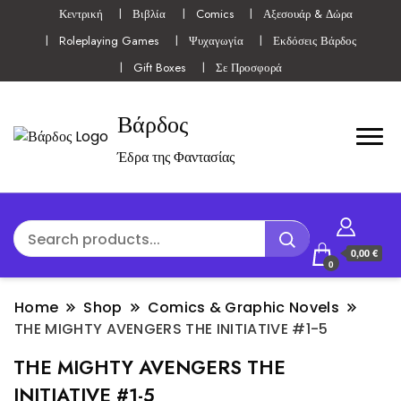
Κεντρική
Βιβλία
Comics
Αξεσουάρ & Δώρα
Roleplaying Games
Ψυχαγωγία
Εκδόσεις Βάρδος
Gift Boxes
Σε Προσφορά
Βάρδος
Έδρα της Φαντασίας
0,00 €
0
Home
Shop
Comics & Graphic Novels
THE MIGHTY AVENGERS THE INITIATIVE #1-5
THE MIGHTY AVENGERS THE
INITIATIVE #1-5