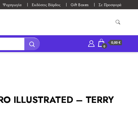
Ψυχαγωγία
Εκδόσεις Βάρδος
Gift Boxes
Σε Προσφορά
0,00 €
0
RO ILLUSTRATED – TERRY