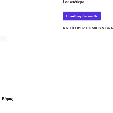
1 σε απόθεμα
THE
Προσθήκη στο καλάθι
LAST
HERO
ΚΑΤΗΓΟΡΊΑ:
COMICS & GRA
ILLUSTRATED
-
TERRY
PRATCHETT
ποσότητα
Βάρος