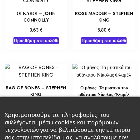
ΟΙ ΚΑΚΟΙ – JOHN
ROSE MADDER – STEPHEN
CONNOLLY
KING
€
€
3,63
5,80
Προσθήκη στο καλάθι
Προσθήκη στο καλάθι
BAG OF BONES – STEPHEN
Ο μάγος: Τα μυστικά του
KING
αθάνατου Νίκολας Φλαμέλ
€
€
5,80
18,14
Χρησιμοποιούμε τις πληροφορίες που
Διαβάστε περισσότερα
Διαβάστε περισσότερα
συλλέγονται μέσω cookies και παρόμοιων
τεχνολογιών για να βελτιώσουμε την εμπειρία
σας στην ιστοσελίδα μας, να αναλύσουμε τον