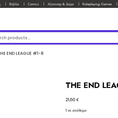
ή
Βιβλία
Comics
Αξεσουάρ & Δώρα
Roleplaying Games
THE END LEAGUE #1-8
THE END LEA
€
21,60
1 σε απόθεμα