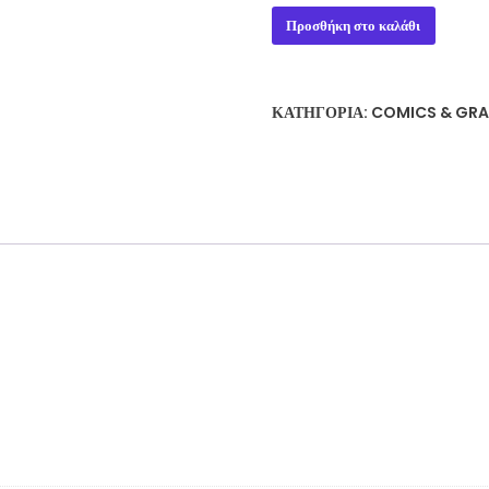
THE
Προσθήκη στο καλάθι
END
LEAGUE
#1-
ΚΑΤΗΓΟΡΊΑ:
COMICS & GRA
8
ποσότητα