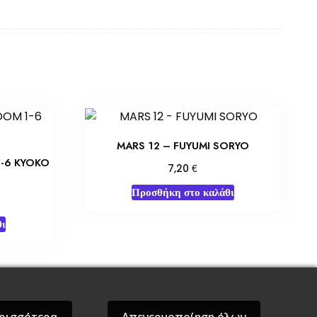
MARS 12 – FUYUMI SORYO
1-6 KYOKO
€
7,20
Προσθήκη στο καλάθι
ι
όσεις Βάρδος
Gift Boxes
Σε Προσφορά