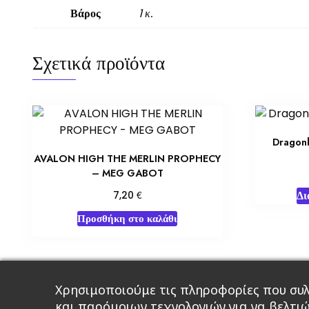
Βάρος
1 κ.
Σχετικά προϊόντα
Dragonb
AVALON HIGH THE MERLIN PROPHECY
– MEG GABOT
Δι
€
7,20
Προσθήκη στο καλάθι
Χρησιμοποιούμε τις πληροφορίες που συλ
Κεντρική
Βιβλία
Comics
Αξεσου
και παρόμοιων τεχνολογιών για να βελτι