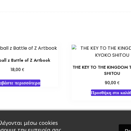
all z Battle of Z Artbook
THE KEY TO THE KINGDOM 
€
18,00
SHITOU
αβάστε περισσότερα
€
90,00
Προσθήκη στο καλάθ
λέγονται μέσω cookies
άρ & Δώρα
Roleplaying Games
Ψυχαγωγία
Εκδ
ώσουμε την εμπειρία σας