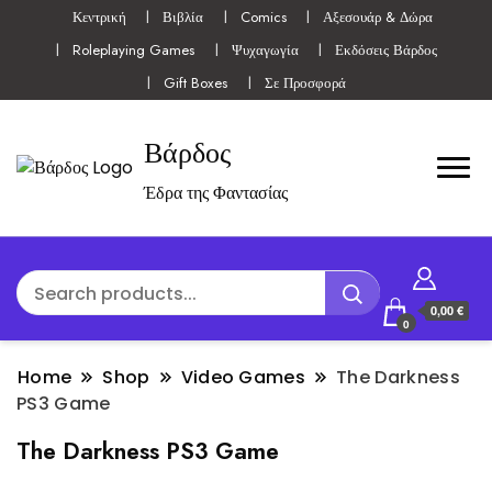
Κεντρική
Βιβλία
Comics
Αξεσουάρ & Δώρα
Roleplaying Games
Ψυχαγωγία
Εκδόσεις Βάρδος
Gift Boxes
Σε Προσφορά
Βάρδος
Έδρα της Φαντασίας
0,00 €
0
Home
Shop
Video Games
The Darkness
PS3 Game
The Darkness PS3 Game