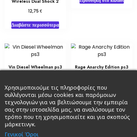
Προσθήκη στο καλάθι
Wireless Dual Shock 2
€
12,75
Διαβάστε περισσότερα
Vin Diesel Wheelman ps3
Rage Anarchy Edition ps3
€
€
15,30
8,50
Προσθήκη στο καλάθι
Προσθήκη στο καλάθι
Χρησιμοποιούμε τις πληροφορίες που
συλλέγονται μέσω cookies και παρόμοιων
τεχνολογιών για να βελτιώσουμε την εμπειρία
σας στην ιστοσελίδα μας, να αναλύσουμε τον
τρόπο που τη χρησιμοποιείτε και για σκοπούς
μάρκετινγκ.
Κεντρική
Βιβλία
Comics
Αξεσουάρ & Δώρα
Γενικοί Όροι
Roleplaying Games
Ψυχαγωγία
Εκδόσεις Βάρδος