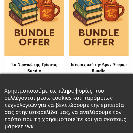
Τα Χρονικά της Τρίαινας
Ιστορίες από την Άρας Άουμαρ
Bundle
Bundle
Original
Η
Original
Η
€
€
15,00
47,25
€
€
20,00
52,50
price
τρέχουσα
price
τρέχουσα
Add to cart
Add to cart
Χρησιμοποιούμε τις πληροφορίες που
was:
τιμή
was:
τιμή
συλλέγονται μέσω cookies και παρόμοιων
20,00 €.
είναι:
52,50 €.
είναι:
15,00 €.
47,25 €.
τεχνολογιών για να βελτιώσουμε την εμπειρία
σας στην ιστοσελίδα μας, να αναλύσουμε τον
τρόπο που τη χρησιμοποιείτε και για σκοπούς
μάρκετινγκ.