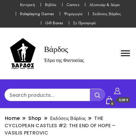
Κεντρική
Βιβλία
Comics
Αξεσουάρ & Δώρα
Roleplaying Games
Ψυχαγωγία
Εκδόσεις Βάρδος
Gift Boxes
Σε Προσφορά
Βάρδος
Έδρα της Φαντασίας
0,00 €
0
Home
Shop
Εκδόσεις Βάρδος
THE
CYCLOPEAN CASTLES #2: THE END OF HOPE –
VASILIS PETROVIC