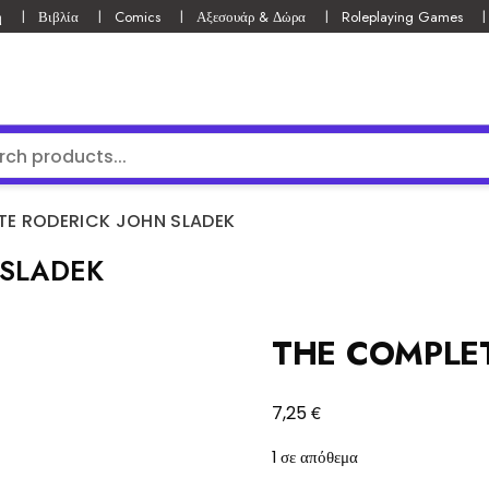
ή
Βιβλία
Comics
Αξεσουάρ & Δώρα
Roleplaying Games
TE RODERICK JOHN SLADEK
 SLADEK
THE COMPLET
€
7,25
1 σε απόθεμα