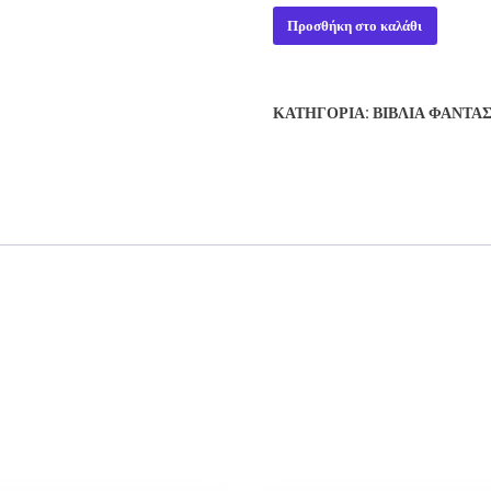
THE
Προσθήκη στο καλάθι
COMPLETE
RODERICK
JOHN
ΚΑΤΗΓΟΡΊΑ:
ΒΙΒΛΊΑ ΦΑΝΤΑ
SLADEK
ποσότητα