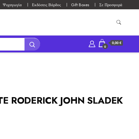
Ψυχαγωγία
Εκδόσεις Βάρδος
Gift Boxes
Σε Προσφορά
0,00 €
0
E RODERICK JOHN SLADEK