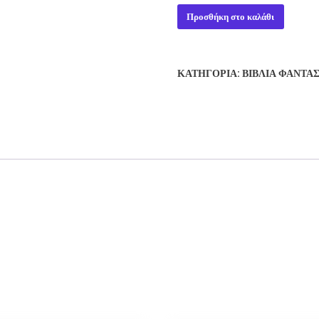
THE
Προσθήκη στο καλάθι
BELGARIAD
-
DAVID
ΚΑΤΗΓΟΡΊΑ:
ΒΙΒΛΊΑ ΦΑΝΤΑ
EDDINGS
ποσότητα