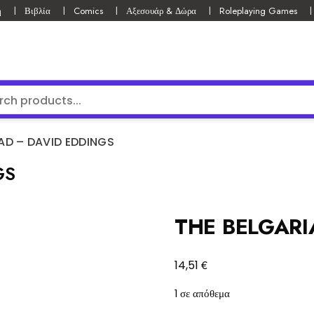
ή
Βιβλία
Comics
Αξεσουάρ & Δώρα
Roleplaying Games
AD – DAVID EDDINGS
GS
THE BELGARI
€
14,51
1 σε απόθεμα