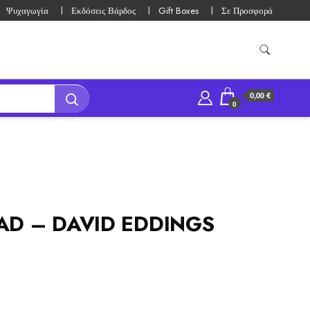
Ψυχαγωγία
Εκδόσεις Βάρδος
Gift Boxes
Σε Προσφορά
0,00 €
0
AD – DAVID EDDINGS