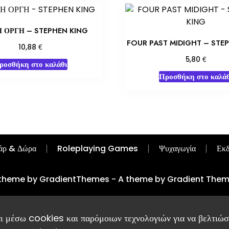
 ΟΡΓΗ – STEPHEN KING
FOUR PAST MIDIGHT – STE
€
10,88
€
5,80
ροσθήκη στο καλάθι
Προσθήκη στο καλάθ
άρ & Δώρα
Roleplaying Games
Ψυχαγωγία
Εκδ
theme by GradientThemes - A theme by Gradient The
ι μέσω cookies και παρόμοιων τεχνολογιών για να βελτιώσο