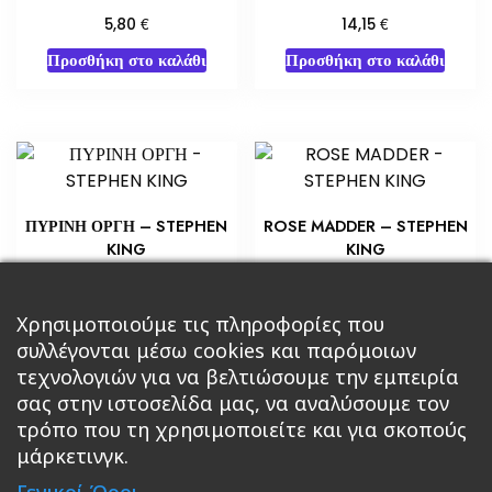
€
€
5,80
14,15
Προσθήκη στο καλάθι
Προσθήκη στο καλάθι
ΠΥΡΙΝΗ ΟΡΓΗ – STEPHEN
ROSE MADDER – STEPHEN
KING
KING
€
€
10,88
5,80
Προσθήκη στο καλάθι
Προσθήκη στο καλάθι
Χρησιμοποιούμε τις πληροφορίες που
συλλέγονται μέσω cookies και παρόμοιων
τεχνολογιών για να βελτιώσουμε την εμπειρία
σας στην ιστοσελίδα μας, να αναλύσουμε τον
τρόπο που τη χρησιμοποιείτε και για σκοπούς
μάρκετινγκ.
Κεντρική
Βιβλία
Comics
Αξεσουάρ & Δώρα