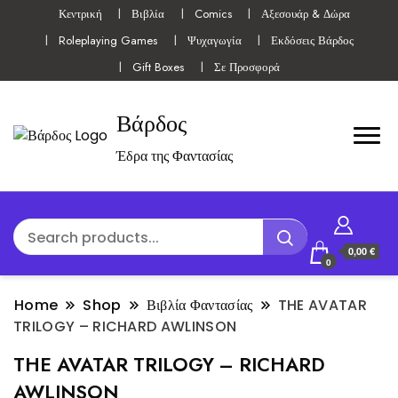
Κεντρική
Βιβλία
Comics
Αξεσουάρ & Δώρα
Roleplaying Games
Ψυχαγωγία
Εκδόσεις Βάρδος
Gift Boxes
Σε Προσφορά
Βάρδος
Έδρα της Φαντασίας
0,00 €
0
Home
Shop
Βιβλία Φαντασίας
THE AVATAR
TRILOGY – RICHARD AWLINSON
THE AVATAR TRILOGY – RICHARD
AWLINSON