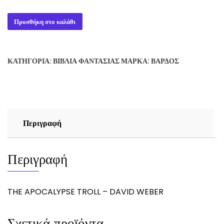
THE
Προσθήκη στο καλάθι
APOCALYPSE
TROLL
-
ΚΑΤΗΓΟΡΊΑ:
ΒΙΒΛΊΑ ΦΑΝΤΑΣΊΑΣ
ΜΆΡΚΑ:
ΒΆΡΔΟΣ
DAVID
WEBER
ποσότητα
Περιγραφή
Περιγραφή
THE APOCALYPSE TROLL – DAVID WEBER
Σχετικά προϊόντα