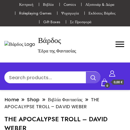
Κεντρική
Βιβλία
Comics
Αξεσουάρ & Δώρα
Roleplaying Games
Ψυχαγωγία
Εκδόσεις Βάρδος
Gift Boxes
Σε Προσφορά
Βάρδος
Έδρα της Φαντασίας
0,00 €
0
Home
Shop
Βιβλία Φαντασίας
THE
APOCALYPSE TROLL – DAVID WEBER
THE APOCALYPSE TROLL – DAVID
WEBER