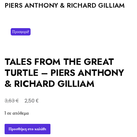
PIERS ANTHONY & RICHARD GILLIAM
Προσφορά!
TALES FROM THE GREAT
TURTLE – PIERS ANTHONY
& RICHARD GILLIAM
Original
Η
€
€
3,63
2,50
price
τρέχουσα
1 σε απόθεμα
was:
τιμή
3,63 €.
είναι:
TALES
Προσθήκη στο καλάθι
2,50 €.
FROM