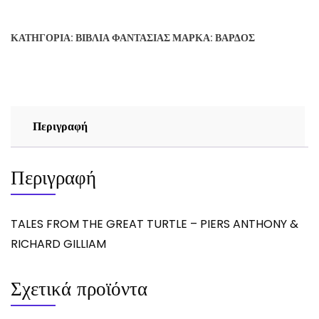
THE
GREAT
ΚΑΤΗΓΟΡΊΑ:
ΒΙΒΛΊΑ ΦΑΝΤΑΣΊΑΣ
ΜΆΡΚΑ:
ΒΆΡΔΟΣ
TURTLE
-
PIERS
ANTHONY
&
Περιγραφή
RICHARD
GILLIAM
ποσότητα
Περιγραφή
TALES FROM THE GREAT TURTLE – PIERS ANTHONY &
RICHARD GILLIAM
Σχετικά προϊόντα