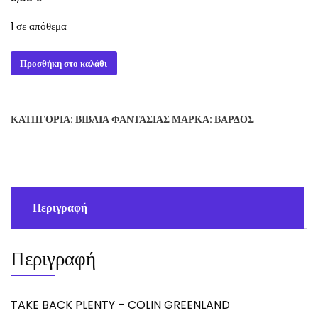
1 σε απόθεμα
TAKE
Προσθήκη στο καλάθι
BACK
PLENTY
-
ΚΑΤΗΓΟΡΊΑ:
ΒΙΒΛΊΑ ΦΑΝΤΑΣΊΑΣ
ΜΆΡΚΑ:
ΒΆΡΔΟΣ
COLIN
GREENLAND
ποσότητα
Περιγραφή
Περιγραφή
TAKE BACK PLENTY – COLIN GREENLAND