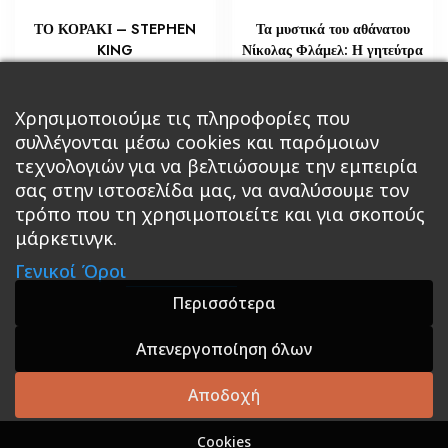
ΤΟ ΚΟΡΑΚΙ – STEPHEN
Τα μυστικά του αθάνατου
KING
Νίκολας Φλάμελ: Η γητεύτρα
€
€
14,15
29,02
Προσθήκη στο καλάθι
Χρησιμοποιούμε τις πληροφορίες που
Διαβάστε περισσότερα
συλλέγονται μέσω cookies και παρόμοιων
τεχνολογιών για να βελτιώσουμε την εμπειρία
σας στην ιστοσελίδα μας, να αναλύσουμε τον
τρόπο που τη χρησιμοποιείτε και για σκοπούς
μάρκετινγκ.
Κεντρική
Βιβλία
Comics
Αξεσουάρ & Δώρα
Γενικοί Όροι
Roleplaying Games
Ψυχαγωγία
Εκδόσεις Βάρδος
Gift Boxes
Σε Προσφορά
Περισσότερα
Απενεργοποίηση όλων
A theme by GradientThemes - A theme by Gradient
Themes
Αποδοχή
Cookies