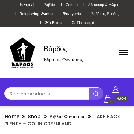
Κεντρική
Βιβλία
Comics
Αξεσουάρ & Δώρα
Roleplaying Games
Ψυχαγωγία
Εκδόσεις Βάρδος
Gift Boxes
Σε Προσφορά
Βάρδος
Έδρα της Φαντασίας
0,00 €
0
Home
Shop
Βιβλία Φαντασίας
TAKE BACK
PLENTY – COLIN GREENLAND