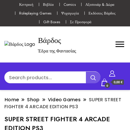
Κεντρική
Βιβλία
Comics
Αξεσουάρ & Δώρα
Roleplaying Games
Ψυχαγωγία
Εκδόσεις Βάρδος
Gift Boxes
Σε Προσφορά
Βάρδος
Έδρα της Φαντασίας
0,00 €
0
Home
Shop
Video Games
SUPER STREET
FIGHTER 4 ARCADE EDITION PS3
SUPER STREET FIGHTER 4 ARCADE
EDITION PS3