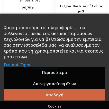
Infamous 2 ps3
G.I.Joe The Rise of Cobra
€
29,75
ps3
Διαβάστε περισσότερα
€
23,80
Προσθήκη στο καλάθι
Χρησιμοποιούμε τις πληροφορίες που
συλλέγονται μέσω cookies και παρόμοιων
τεχνολογιών για να βελτιώσουμε την εμπειρία
σας στην ιστοσελίδα μας, να αναλύσουμε τον
τρόπο που τη χρησιμοποιείτε και για σκοπούς
μάρκετινγκ.
Κεντρική
Βιβλία
Comics
Αξεσουάρ & Δώρα
Γενικοί Όροι
Roleplaying Games
Ψυχαγωγία
Εκδόσεις Βάρδος
Gift Boxes
Σε Προσφορά
Περισσότερα
Απενεργοποίηση όλων
A theme by GradientThemes - A theme by Gradient
Themes
Αποδοχή
Cookies