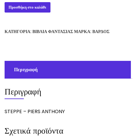
3,63 €.
είναι:
STEPPE
Προσθήκη στο καλάθι
2,50 €.
-
PIERS
ANTHONY
ΚΑΤΗΓΟΡΊΑ:
ΒΙΒΛΊΑ ΦΑΝΤΑΣΊΑΣ
ΜΆΡΚΑ:
ΒΆΡΔΟΣ
ποσότητα
Περιγραφή
Περιγραφή
STEPPE – PIERS ANTHONY
Σχετικά προϊόντα