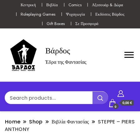
Κεντρική
Βιβλία
Comics
Αξεσουάρ & Δώρα
Roleplaying Games
Ψυχαγωγία
Εκδόσεις Βάρδος
Gift Boxes
Σε Προσφορά
Βάρδος
Έδρα της Φαντασίας
0,00 €
0
Home
Shop
Βιβλία Φαντασίας
STEPPE – PIERS
ANTHONY