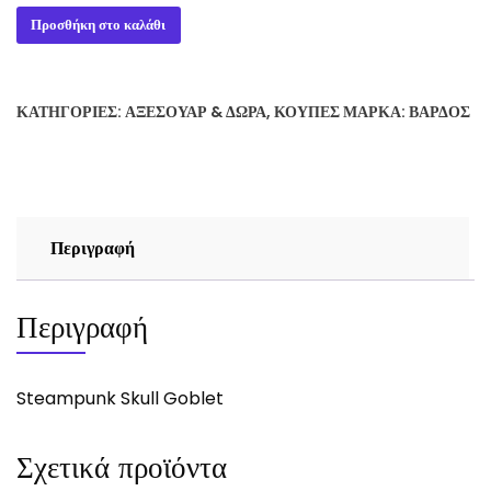
Steampunk
Προσθήκη στο καλάθι
Skull
Goblet
ποσότητα
ΚΑΤΗΓΟΡΊΕΣ:
ΑΞΕΣΟΥΆΡ & ΔΏΡΑ
,
ΚΟΎΠΕΣ
ΜΆΡΚΑ:
ΒΆΡΔΟΣ
Περιγραφή
Περιγραφή
Steampunk Skull Goblet
Σχετικά προϊόντα