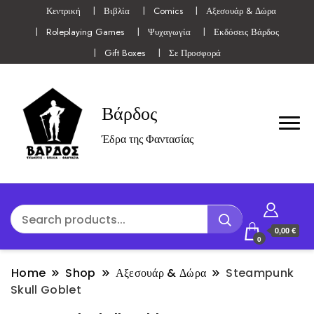
Κεντρική
Βιβλία
Comics
Αξεσουάρ & Δώρα
Roleplaying Games
Ψυχαγωγία
Εκδόσεις Βάρδος
Gift Boxes
Σε Προσφορά
Βάρδος
Έδρα της Φαντασίας
0,00 €
0
Home
Shop
Αξεσουάρ & Δώρα
Steampunk
Skull Goblet