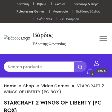
Κεντρική
Βιβλία
Comics
Αξεσουάρ & Δώρα
Roleplaying Games
Ψυχαγωγία
Εκδόσεις Βάρδος
Gift Boxes
Σε Προσφορά
Βάρδος
Έδρα της Φαντασίας
0,00 €
0
Home
Shop
Video Games
STARCRAFT 2
WINGS OF LIBERTY (PC BOX)
STARCRAFT 2 WINGS OF LIBERTY (PC
BOX)