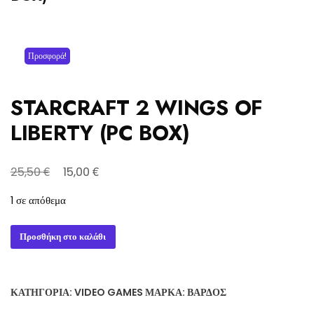
Προσφορά!
STARCRAFT 2 WINGS OF
LIBERTY (PC BOX)
Original
Η
€
€
25,50
15,00
price
τρέχουσα
1 σε απόθεμα
was:
τιμή
25,50 €.
είναι:
STARCRAFT
Προσθήκη στο καλάθι
15,00 €.
2
WINGS
OF
ΚΑΤΗΓΟΡΊΑ:
VIDEO GAMES
ΜΆΡΚΑ:
ΒΆΡΔΟΣ
LIBERTY