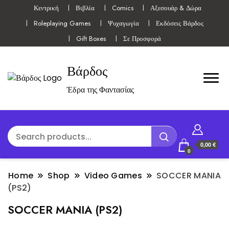
Κεντρική
Βιβλία
Comics
Αξεσουάρ & Δώρα
Roleplaying Games
Ψυχαγωγία
Εκδόσεις Βάρδος
Gift Boxes
Σε Προσφορά
Βάρδος
Έδρα της Φαντασίας
0,00 €
0
Home
Shop
Video Games
SOCCER MANIA
(PS2)
SOCCER MANIA (PS2)