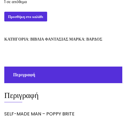
1 σε απόθεμα
SELF-
Προσθήκη στο καλάθι
MADE
MAN
-
ΚΑΤΗΓΟΡΊΑ:
ΒΙΒΛΊΑ ΦΑΝΤΑΣΊΑΣ
ΜΆΡΚΑ:
ΒΆΡΔΟΣ
POPPY
BRITE
ποσότητα
Περιγραφή
Περιγραφή
SELF-MADE MAN – POPPY BRITE