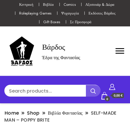
Κεντρική
Βιβλία
Comics
Αξεσουάρ & Δώρα
Roleplaying Games
Ψυχαγωγία
Εκδόσεις Βάρδος
Gift Boxes
Σε Προσφορά
Βάρδος
Έδρα της Φαντασίας
0,00 €
0
Home
Shop
Βιβλία Φαντασίας
SELF-MADE
MAN – POPPY BRITE