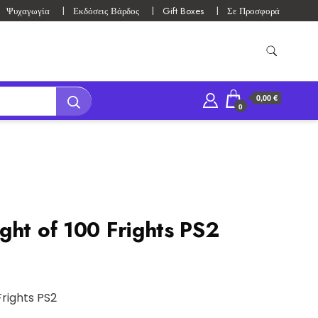
Ψυχαγωγία
Εκδόσεις Βάρδος
Gift Boxes
Σε Προσφορά
0,00 €
0
ght of 100 Frights PS2
Frights PS2