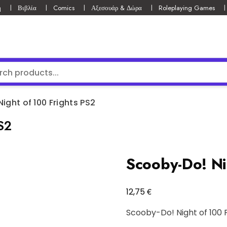
ή
Βιβλία
Comics
Αξεσουάρ & Δώρα
Roleplaying Games
ight of 100 Frights PS2
S2
Scooby-Do! Ni
€
12,75
Scooby-Do! Night of 100 