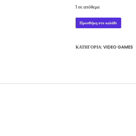
1 σε απόθεμα
Scooby-
Προσθήκη στο καλάθι
Do!
Night
of
ΚΑΤΗΓΟΡΊΑ:
VIDEO GAMES
100
Frights
PS2
ποσότητα