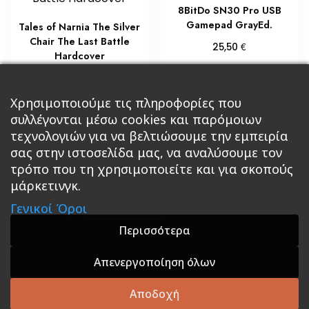
8BitDo SN30 Pro USB
Gamepad GrayEd.
Tales of Narnia The Silver
Chair The Last Battle
€
25,50
Hardcover
Διαβάστε περισσότερα
€
20,00
Προσθήκη στο καλάθι
Χρησιμοποιούμε τις πληροφορίες που
συλλέγονται μέσω cookies και παρόμοιων
τεχνολογιών για να βελτιώσουμε την εμπειρία
σας στην ιστοσελίδα μας, να αναλύσουμε τον
τρόπο που τη χρησιμοποιείτε και για σκοπούς
μάρκετινγκ.
Κεντρική
Βιβλία
Comics
Αξεσουάρ & Δώρα
Γενικοί Όροι
Roleplaying Games
Ψυχαγωγία
Εκδόσεις Βάρδος
Gift Boxes
Σε Προσφορά
Περισσότερα
Απενεργοποίηση όλων
A theme by GradientThemes - A theme by Gradient
Themes
Αποδοχή