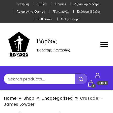
Κεντρική
Βιβλία
Comics
Αξεσουάρ & Δώρα
Roleplaying Games
Ψυχαγωγία
Εκδόσεις Βάρδος
Gift Boxes
Σε Προσφορά
Βάρδος
Έδρα της Φαντασίας
0,00 €
0
Home
Shop
Uncategorized
Crusade –
James Lowder