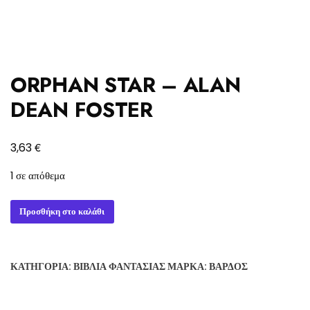
ORPHAN STAR – ALAN
DEAN FOSTER
€
3,63
1 σε απόθεμα
ORPHAN
Προσθήκη στο καλάθι
STAR
-
ALAN
ΚΑΤΗΓΟΡΊΑ:
ΒΙΒΛΊΑ ΦΑΝΤΑΣΊΑΣ
ΜΆΡΚΑ:
ΒΆΡΔΟΣ
DEAN
FOSTER
ποσότητα