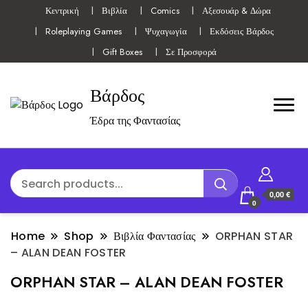
Κεντρική
Βιβλία
Comics
Αξεσουάρ & Δώρα
Roleplaying Games
Ψυχαγωγία
Εκδόσεις Βάρδος
Gift Boxes
Σε Προσφορά
Βάρδος
Έδρα της Φαντασίας
0,00 €
0
Home
Shop
Βιβλία Φαντασίας
ORPHAN STAR
– ALAN DEAN FOSTER
ORPHAN STAR – ALAN DEAN FOSTER