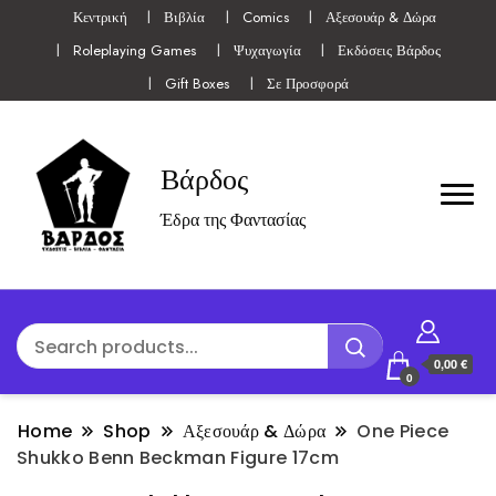
Κεντρική
Βιβλία
Comics
Αξεσουάρ & Δώρα
Roleplaying Games
Ψυχαγωγία
Εκδόσεις Βάρδος
Gift Boxes
Σε Προσφορά
Βάρδος
Έδρα της Φαντασίας
0,00 €
0
Home
Shop
Αξεσουάρ & Δώρα
One Piece
Shukko Benn Beckman Figure 17cm