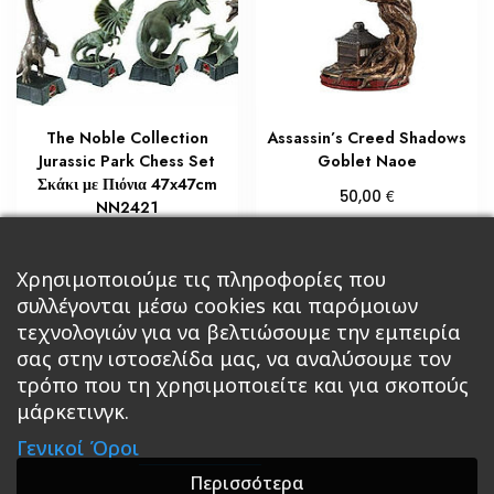
The Noble Collection
Assassin’s Creed Shadows
Jurassic Park Chess Set
Goblet Naoe
Σκάκι με Πιόνια 47x47cm
€
50,00
NN2421
€
60,00
Διαβάστε περισσότερα
Χρησιμοποιούμε τις πληροφορίες που
Διαβάστε περισσότερα
συλλέγονται μέσω cookies και παρόμοιων
τεχνολογιών για να βελτιώσουμε την εμπειρία
σας στην ιστοσελίδα μας, να αναλύσουμε τον
τρόπο που τη χρησιμοποιείτε και για σκοπούς
μάρκετινγκ.
Κεντρική
Βιβλία
Comics
Αξεσουάρ & Δώρα
Γενικοί Όροι
Roleplaying Games
Ψυχαγωγία
Εκδόσεις Βάρδος
Gift Boxes
Σε Προσφορά
Περισσότερα