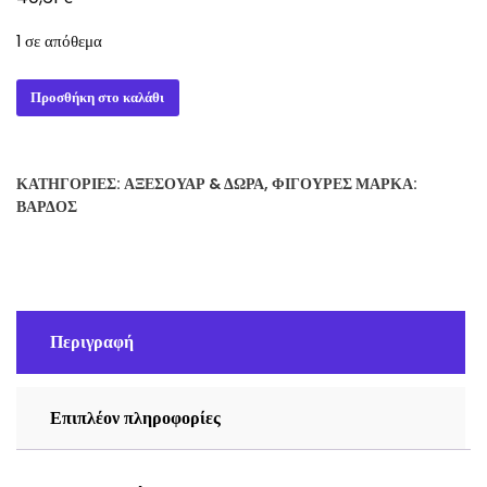
1 σε απόθεμα
One
Προσθήκη στο καλάθι
Piece
Shukko
Benn
ΚΑΤΗΓΟΡΊΕΣ:
ΑΞΕΣΟΥΆΡ & ΔΏΡΑ
,
ΦΙΓΟΎΡΕΣ
ΜΆΡΚΑ:
Beckman
ΒΆΡΔΟΣ
Figure
17cm
ποσότητα
Περιγραφή
Επιπλέον πληροφορίες