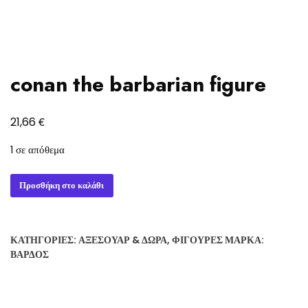
conan the barbarian figure
€
21,66
1 σε απόθεμα
conan
Προσθήκη στο καλάθι
the
barbarian
figure
ΚΑΤΗΓΟΡΊΕΣ:
ΑΞΕΣΟΥΆΡ & ΔΏΡΑ
,
ΦΙΓΟΎΡΕΣ
ΜΆΡΚΑ:
ποσότητα
ΒΆΡΔΟΣ