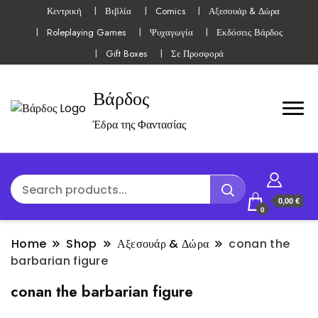
Κεντρική
Βιβλία
Comics
Αξεσουάρ & Δώρα
Roleplaying Games
Ψυχαγωγία
Εκδόσεις Βάρδος
Gift Boxes
Σε Προσφορά
Βάρδος
Έδρα της Φαντασίας
0,00 €
0
Home
Shop
Αξεσουάρ & Δώρα
conan the
barbarian figure
conan the barbarian figure