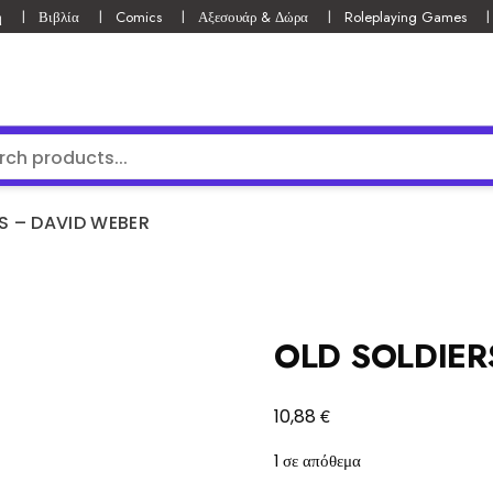
ή
Βιβλία
Comics
Αξεσουάρ & Δώρα
Roleplaying Games
S – DAVID WEBER
OLD SOLDIER
€
10,88
1 σε απόθεμα