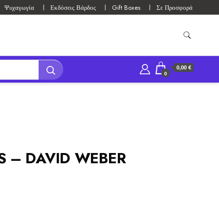
Ψυχαγωγία
Εκδόσεις Βάρδος
Gift Boxes
Σε Προσφορά
0,00 €
0
S – DAVID WEBER