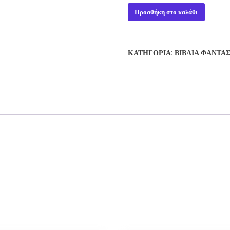
OLD
Προσθήκη στο καλάθι
SOLDIERS
-
DAVID
ΚΑΤΗΓΟΡΊΑ:
ΒΙΒΛΊΑ ΦΑΝΤΑ
WEBER
ποσότητα