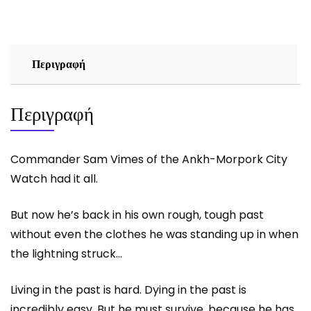
(HARDCOVER)
ποσότητα
Περιγραφή
Περιγραφή
Commander Sam Vimes of the Ankh-Morpork City
Watch had it all.
But now he’s back in his own rough, tough past
without even the clothes he was standing up in when
the lightning struck…
Living in the past is hard. Dying in the past is
incredibly easy. But he must survive, because he has