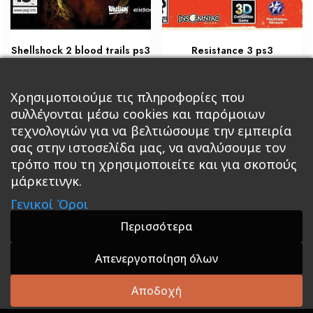
Shellshock 2 blood trails ps3
Resistance 3 ps3
€
€
8,50
25,50
Προσθήκη στο καλάθι
Χρησιμοποιούμε τις πληροφορίες που
Διαβάστε περισσότερα
συλλέγονται μέσω cookies και παρόμοιων
τεχνολογιών για να βελτιώσουμε την εμπειρία
σας στην ιστοσελίδα μας, να αναλύσουμε τον
τρόπο που τη χρησιμοποιείτε και για σκοπούς
μάρκετινγκ.
Κεντρική
Βιβλία
Comics
Αξεσουάρ & Δώρα
Γενικοί Όροι
Roleplaying Games
Ψυχαγωγία
Εκδόσεις Βάρδος
Gift Boxes
Σε Προσφορά
Περισσότερα
Απενεργοποίηση όλων
A theme by GradientThemes - A theme by Gradient
Themes
Αποδοχή