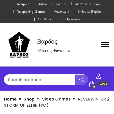
Κεντρική
Βιβλία
Comics
Αξεσουάρ & Δώρα
Roleplaying Games
Ψυχαγωγία
Εκδόσεις Βάρδος
Gift Boxes
Σε Προσφορά
Βάρδος
Έδρα της Φαντασίας
0,00 €
0
Home
Shop
Video Games
NEVERWINTER 2
STORM OF ZEHIR (PC)