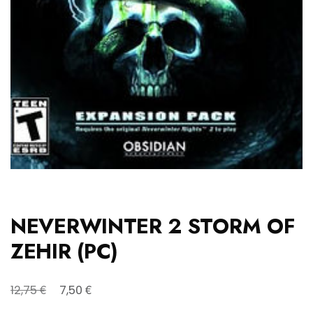
NEVERWINTER 2 STORM OF
ZEHIR (PC)
Original
Η
€
€
12,75
7,50
price
τρέχουσα