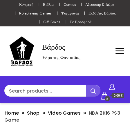
Κεντρική
Βιβλία
Comics
Αξεσουάρ & Δώρα
Roleplaying Games
Ψυχαγωγία
Εκδόσεις Βάρδος
Gift Boxes
Σε Προσφορά
Βάρδος
Έδρα της Φαντασίας
0,00 €
0
Home
Shop
Video Games
NBA 2K16 PS3
Game