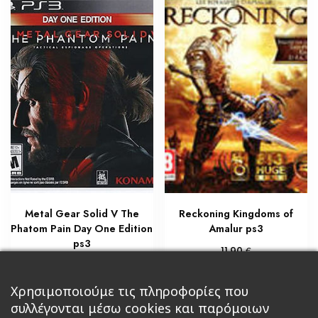
Metal Gear Solid V The
Reckoning Kingdoms of
Phatom Pain Day One Edition
Amalur ps3
ps3
€
11,90
€
17,00
Προσθήκη στο καλάθι
Προσθήκη στο καλάθι
Χρησιμοποιούμε τις πληροφορίες που
συλλέγονται μέσω cookies και παρόμοιων