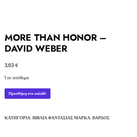
MORE THAN HONOR –
DAVID WEBER
€
3,63
1 σε απόθεμα
MORE
Προσθήκη στο καλάθι
THAN
HONOR
-
ΚΑΤΗΓΟΡΊΑ:
ΒΙΒΛΊΑ ΦΑΝΤΑΣΊΑΣ
ΜΆΡΚΑ:
ΒΆΡΔΟΣ
DAVID
WEBER
ποσότητα