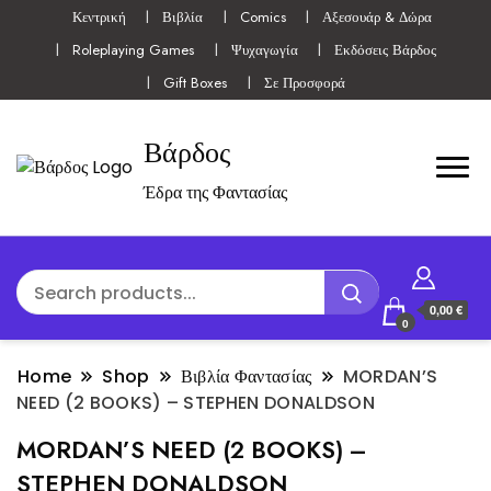
Κεντρική
Βιβλία
Comics
Αξεσουάρ & Δώρα
Roleplaying Games
Ψυχαγωγία
Εκδόσεις Βάρδος
Gift Boxes
Σε Προσφορά
Βάρδος
Έδρα της Φαντασίας
0,00 €
0
Home
Shop
Βιβλία Φαντασίας
MORDAN’S
NEED (2 BOOKS) – STEPHEN DONALDSON
MORDAN’S NEED (2 BOOKS) –
STEPHEN DONALDSON