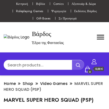
Κεντρική
Βιβλία
Comics
Αξεσουάρ & Δώρα
Roleplaying Games
Ψυχαγωγία
Εκδόσεις Βάρδος
Gift Boxes
Σε Προσφορά
Βάρδος
Έδρα της Φαντασίας
0,00 €
0
Home
Shop
Video Games
MARVEL SUPER
HERO SQUAD (PSP)
MARVEL SUPER HERO SQUAD (PSP)