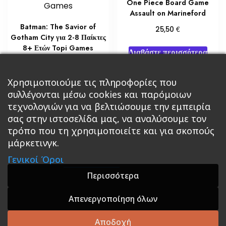
One Piece Board Game
Assault on Marineford
Batman: The Savior of
€
25,50
Gotham City για 2-8 Παίκτες
8+ Ετών Topi Games
Διαβάστε περισσότερα
€
35,00
Προσθήκη στο καλάθι
Χρησιμοποιούμε τις πληροφορίες που
συλλέγονται μέσω cookies και παρόμοιων
τεχνολογιών για να βελτιώσουμε την εμπειρία
σας στην ιστοσελίδα μας, να αναλύσουμε τον
τρόπο που τη χρησιμοποιείτε και για σκοπούς
μάρκετινγκ.
Κεντρική
Βιβλία
Comics
Αξεσουάρ & Δώρα
Γενικοί Όροι
Roleplaying Games
Ψυχαγωγία
Εκδόσεις Βάρδος
Gift Boxes
Σε Προσφορά
Περισσότερα
Απενεργοποίηση όλων
A theme by GradientThemes - A theme by Gradient
Themes
Αποδοχή