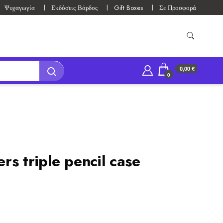
Ψυχαγωγία
Εκδόσεις Βάρδος
Gift Boxes
Σε Προσφορά
0,00 €
0
s triple pencil case