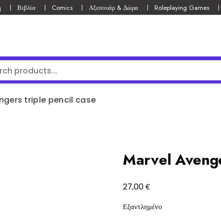
ή
Βιβλία
Comics
Αξεσουάρ & Δώρα
Roleplaying Games
gers triple pencil case
Marvel Avenger
€
27,00
Εξαντλημένο