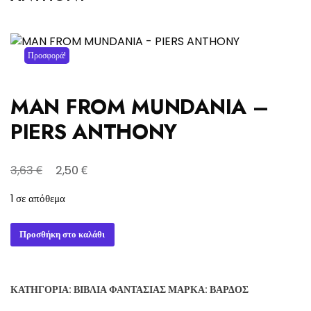
Προσφορά!
MAN FROM MUNDANIA –
PIERS ANTHONY
Original
Η
€
€
3,63
2,50
price
τρέχουσα
1 σε απόθεμα
was:
τιμή
3,63 €.
είναι:
MAN
Προσθήκη στο καλάθι
2,50 €.
FROM
MUNDANIA
-
ΚΑΤΗΓΟΡΊΑ:
ΒΙΒΛΊΑ ΦΑΝΤΑΣΊΑΣ
ΜΆΡΚΑ:
ΒΆΡΔΟΣ
PIERS