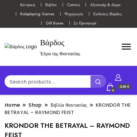
Κεντρική
Βιβλία
Comics
Αξεσουάρ & Δώρα
Roleplaying Games
Ψυχαγωγία
Εκδόσεις Βάρδος
Gift Boxes
Σε Προσφορά
Βάρδος
Έδρα της Φαντασίας
0,00 €
0
Home
Shop
Βιβλία Φαντασίας
KRONDOR THE
BETRAYAL – RAYMOND FEIST
KRONDOR THE BETRAYAL – RAYMOND
FEIST