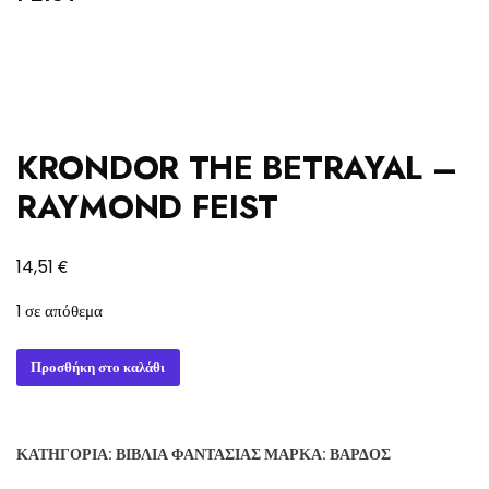
KRONDOR THE BETRAYAL –
RAYMOND FEIST
€
14,51
1 σε απόθεμα
KRONDOR
Προσθήκη στο καλάθι
THE
BETRAYAL
-
ΚΑΤΗΓΟΡΊΑ:
ΒΙΒΛΊΑ ΦΑΝΤΑΣΊΑΣ
ΜΆΡΚΑ:
ΒΆΡΔΟΣ
RAYMOND