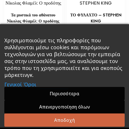
Τα μυστικά του αθάνατου
ΤΟ ΦΥΛΑΧΤΟ – STEPHEN
Νίκολας Φλαμέλ: Ο προδότης
KING
€
€
21,76
14,51
Προσθήκη στο καλάθι
Χρησιμοποιούμε τις πληροφορίες που
Διαβάστε περισσότερα
συλλέγονται μέσω cookies και παρόμοιων
τεχνολογιών για να βελτιώσουμε την εμπειρία
σας στην ιστοσελίδα μας, να αναλύσουμε τον
τρόπο που τη χρησιμοποιείτε και για σκοπούς
μάρκετινγκ.
Κεντρική
Βιβλία
Comics
Αξεσουάρ & Δώρα
Γενικοί Όροι
Roleplaying Games
Ψυχαγωγία
Εκδόσεις Βάρδος
Gift Boxes
Σε Προσφορά
Περισσότερα
Απενεργοποίηση όλων
A theme by GradientThemes - A theme by Gradient
Themes
Αποδοχή