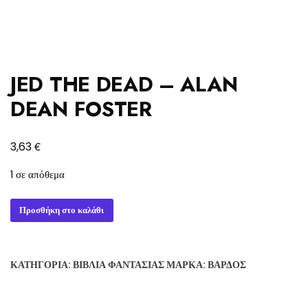
JED THE DEAD – ALAN
DEAN FOSTER
€
3,63
1 σε απόθεμα
JED
Προσθήκη στο καλάθι
THE
DEAD
-
ΚΑΤΗΓΟΡΊΑ:
ΒΙΒΛΊΑ ΦΑΝΤΑΣΊΑΣ
ΜΆΡΚΑ:
ΒΆΡΔΟΣ
ALAN
DEAN
FOSTER