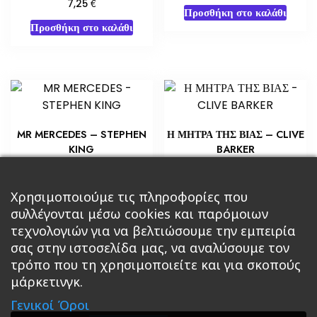
€
7,25
Προσθήκη στο καλάθι
Προσθήκη στο καλάθι
MR MERCEDES – STEPHEN
Η ΜΗΤΡΑ ΤΗΣ ΒΙΑΣ – CLIVE
KING
BARKER
€
€
7,25
6,53
Προσθήκη στο καλάθι
Προσθήκη στο καλάθι
Χρησιμοποιούμε τις πληροφορίες που
συλλέγονται μέσω cookies και παρόμοιων
τεχνολογιών για να βελτιώσουμε την εμπειρία
σας στην ιστοσελίδα μας, να αναλύσουμε τον
τρόπο που τη χρησιμοποιείτε και για σκοπούς
μάρκετινγκ.
Κεντρική
Βιβλία
Comics
Αξεσουάρ & Δώρα
Γενικοί Όροι
Roleplaying Games
Ψυχαγωγία
Εκδόσεις Βάρδος