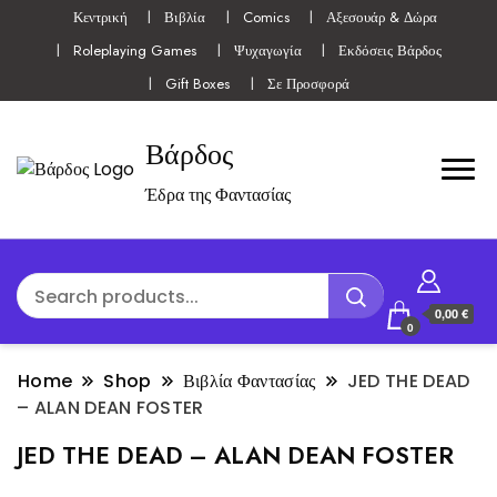
Κεντρική
Βιβλία
Comics
Αξεσουάρ & Δώρα
Roleplaying Games
Ψυχαγωγία
Εκδόσεις Βάρδος
Gift Boxes
Σε Προσφορά
Βάρδος
Έδρα της Φαντασίας
0,00 €
0
Home
Shop
Βιβλία Φαντασίας
JED THE DEAD
– ALAN DEAN FOSTER
JED THE DEAD – ALAN DEAN FOSTER