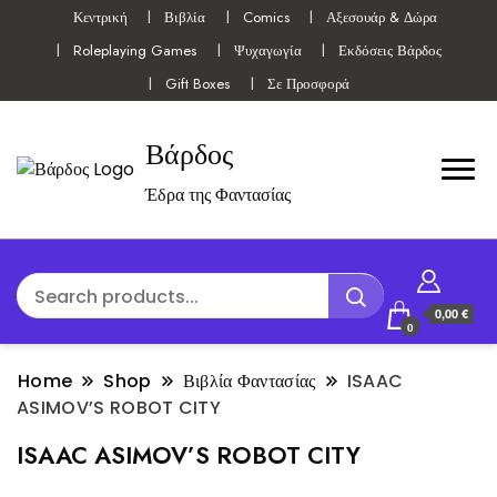
Κεντρική
Βιβλία
Comics
Αξεσουάρ & Δώρα
Roleplaying Games
Ψυχαγωγία
Εκδόσεις Βάρδος
Gift Boxes
Σε Προσφορά
Βάρδος
Έδρα της Φαντασίας
0,00 €
0
Home
Shop
Βιβλία Φαντασίας
ISAAC
ASIMOV’S ROBOT CITY
ISAAC ASIMOV’S ROBOT CITY