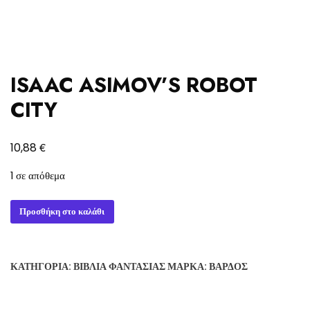
ISAAC ASIMOV’S ROBOT
CITY
€
10,88
1 σε απόθεμα
ISAAC
Προσθήκη στο καλάθι
ASIMOV'S
ROBOT
CITY
ΚΑΤΗΓΟΡΊΑ:
ΒΙΒΛΊΑ ΦΑΝΤΑΣΊΑΣ
ΜΆΡΚΑ:
ΒΆΡΔΟΣ
ποσότητα