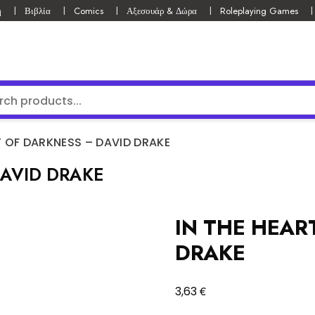
ή
Βιβλία
Comics
Αξεσουάρ & Δώρα
Roleplaying Games
T OF DARKNESS – DAVID DRAKE
DAVID DRAKE
IN THE HEAR
DRAKE
€
3,63