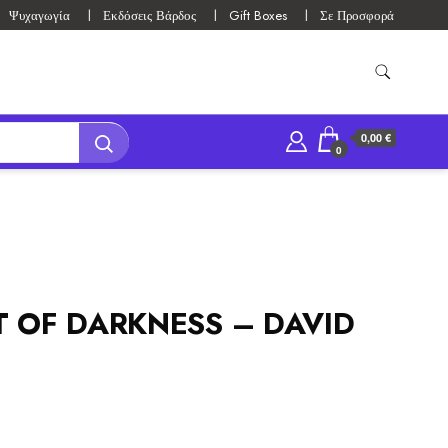
Ψυχαγωγία
Εκδόσεις Βάρδος
Gift Boxes
Σε Προσφορά
0,00 €
0
T OF DARKNESS – DAVID