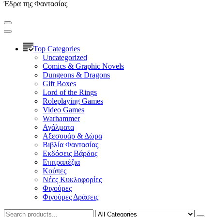
Έδρα της Φαντασίας
Top Categories
Uncategorized
Comics & Graphic Novels
Dungeons & Dragons
Gift Boxes
Lord of the Rings
Roleplaying Games
Video Games
Warhammer
Αγάλματα
Αξεσουάρ & Δώρα
Βιβλία Φαντασίας
Εκδόσεις Βάρδος
Επιτραπέζια
Κούπες
Νέες Κυκλοφορίες
Φιγούρες
Φιγούρες Δράσεις