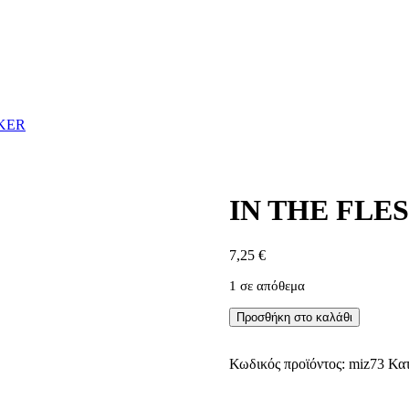
RKER
IN THE FLE
7,25
€
1 σε απόθεμα
IN
Προσθήκη στο καλάθι
THE
FLESH
-
Κωδικός προϊόντος:
miz73
Κατ
CLIVE
BARKER