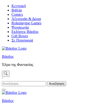
Skip
Κεντρική
to
Βιβλία
content
Comics
Αξεσουάρ & Δώρα
Roleplaying Games
Ψυχαγωγία
Εκδόσεις Βάρδος
Gift Boxes
Σε Προσφορά
Βάρδος
Έδρα της Φαντασίας
'
Αναζήτηση
για:
Βάρδος