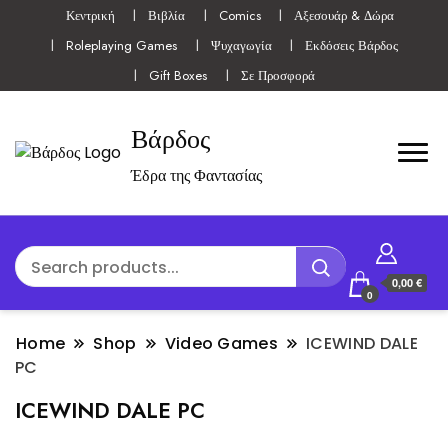
Κεντρική
Βιβλία
Comics
Αξεσουάρ & Δώρα
Roleplaying Games
Ψυχαγωγία
Εκδόσεις Βάρδος
Gift Boxes
Σε Προσφορά
Βάρδος
Έδρα της Φαντασίας
0,00 €
0
Home
Shop
Video Games
ICEWIND DALE
PC
ICEWIND DALE PC