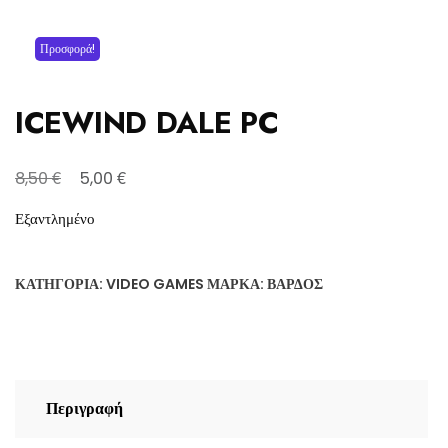
Προσφορά!
ICEWIND DALE PC
Original
Η
€
€
8,50
5,00
price
τρέχουσα
Εξαντλημένο
was:
τιμή
8,50 €.
είναι:
ΚΑΤΗΓΟΡΊΑ:
VIDEO GAMES
ΜΆΡΚΑ:
ΒΆΡΔΟΣ
5,00 €.
Περιγραφή