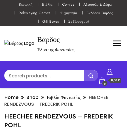
Κεντρική
Βιβλία
Comics
Αξεσουάρ & Δώρα
Roleplaying Games
Ψυχαγωγία
Εκδόσεις Βάρδος
Gift Boxes
Σε Προσφορά
Βάρδος
Έδρα της Φαντασίας
0,00 €
0
Home
Shop
Βιβλία Φαντασίας
HEECHEE
RENDEZVOUS – FREDERIK POHL
HEECHEE RENDEZVOUS – FREDERIK
POHL