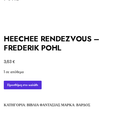
HEECHEE RENDEZVOUS –
FREDERIK POHL
€
3,63
1 σε απόθεμα
HEECHEE
Προσθήκη στο καλάθι
RENDEZVOUS
-
FREDERIK
ΚΑΤΗΓΟΡΊΑ:
ΒΙΒΛΊΑ ΦΑΝΤΑΣΊΑΣ
ΜΆΡΚΑ:
ΒΆΡΔΟΣ
POHL