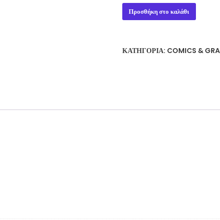
HARDTIME
Προσθήκη στο καλάθι
SEASON
2
#1-
ΚΑΤΗΓΟΡΊΑ:
COMICS & GRA
7
&
50
TO
LIFE
ποσότητα