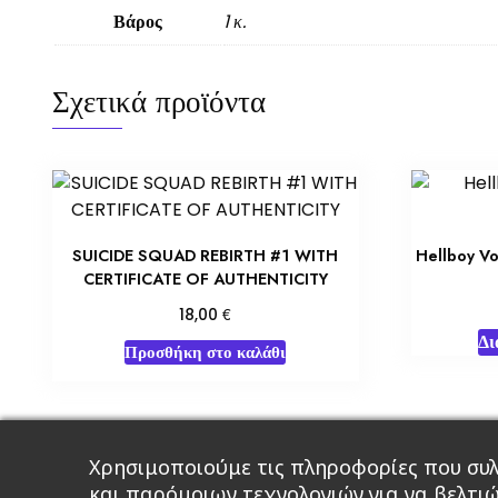
Βάρος
1 κ.
Σχετικά προϊόντα
SUICIDE SQUAD REBIRTH #1 WITH
Hellboy Vo
CERTIFICATE OF AUTHENTICITY
€
18,00
Δι
Προσθήκη στο καλάθι
Χρησιμοποιούμε τις πληροφορίες που συλ
Κεντρική
Βιβλία
Comics
Αξεσου
και παρόμοιων τεχνολογιών για να βελτι