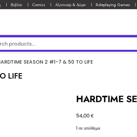
ή
Βιβλία
Comics
Αξεσουάρ & Δώρα
Roleplaying Games
ARDTIME SEASON 2 #1-7 & 50 TO LIFE
O LIFE
HARDTIME SEA
€
54,00
1 σε απόθεμα