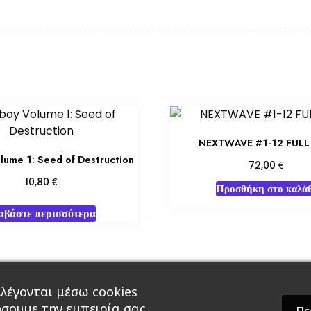
NEXTWAVE #1-12 FULL
lume 1: Seed of Destruction
€
72,00
€
10,80
Προσθήκη στο καλάθ
αβάστε περισσότερα
λέγονται μέσω cookies
άρ & Δώρα
Roleplaying Games
Ψυχαγωγία
Εκδ
ώσουμε την εμπειρία σας