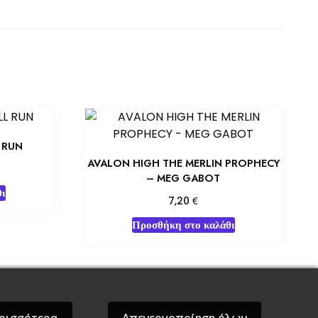
 RUN
AVALON HIGH THE MERLIN PROPHECY
– MEG GABOT
ι
€
7,20
Προσθήκη στο καλάθι
όσεις Βάρδος
Gift Boxes
Σε Προσφορά